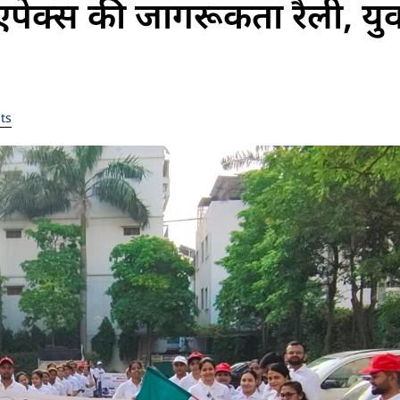
 एपेक्स की जागरूकता रैली, यु
ts