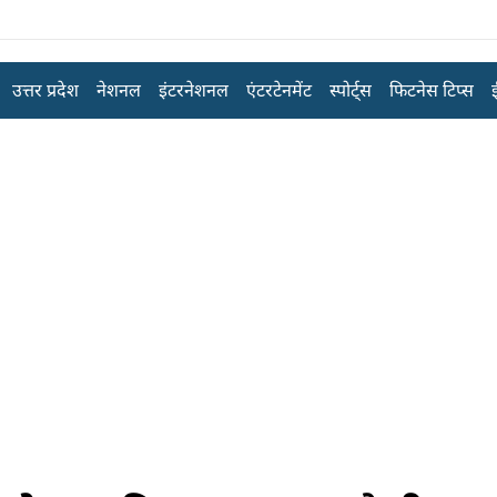
उत्तर प्रदेश
नेशनल
इंटरनेशनल
एंटरटेनमेंट
स्पोर्ट्स
फिटनेस टिप्स