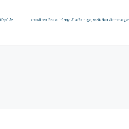
जिलाधिकारी ने आई0जी0आर0एस0, जल निगम नगरीय के कार्यो की समीक्षा, कर करेत्तर स्टाफ मीटिंग, सी0एम0 डैशबोर्ड राजस्व की बैठक कर की समीक्षा
वाराणसी नगर निगम का ‘नो फ्यूल डे’ अभियान शुरू, महापौर पैदल और नगर आयुक्त ई-