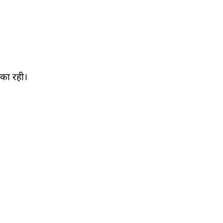
िका रही।