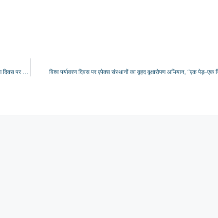
महाप्रबंधक आशुतोष पंत के नेतृत्व में बरेका को मिला ‘गोल्ड रेटिंग ग्रीनको सर्टिफिकेशन’, विश्व पर्यावरण दिवस पर हुए भव्य आयोजन
विश्व पर्यावरण दिवस पर एपेक्स संस्थानों का वृहद वृक्षारोपण अभियान, “एक पेड़–एक ज