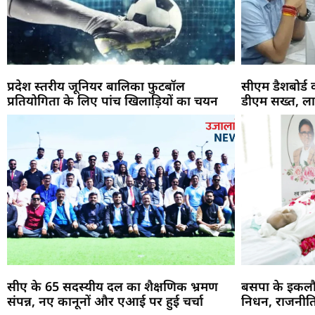
प्रदेश स्तरीय जूनियर बालिका फुटबॉल
सीएम डैशबोर्ड
प्रतियोगिता के लिए पांच खिलाड़ियों का चयन
डीएम सख्त, ला
सीए के 65 सदस्यीय दल का शैक्षणिक भ्रमण
बसपा के इकलौ
संपन्न, नए कानूनों और एआई पर हुई चर्चा
निधन, राजनीति