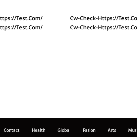
tps://test.com/
Cw-Check-Https://test.c
tps://test.com/
Cw-Check-Https://test.c
Contact
Health
Global
Fasion
Arts
Mus