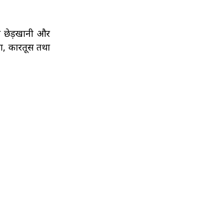
थ छेड़खानी और
चा, कारतूस तथा