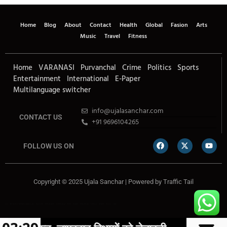
Home
Blog
About
Contact
Health
Global
Fasion
Arts
Music
Travel
Fitness
Home
VARANASI
Purvanchal
Crime
Politics
Sports
Entertainment
International
E-Paper
Multilanguage switcher
info@ujalasanchar.com
CONTACT US
+91 9696104265
FOLLOW US ON
Copyright © 2025 Ujala Sanchar | Powered by
Traffic Tail
Lexifo
Best News Portal Development Company In india
Digital Convey
Marketing Hack 4U
99 Marketing Tips
Buzz4AI
7K Network
Market Mystique
Ai Assistica
Ask Daman
Earn Yatra
Linkdot