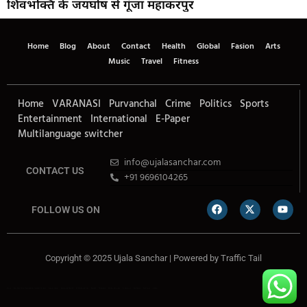
शिवभक्ति के जयघोष से गूंजा महाकरपुर
Home
Blog
About
Contact
Health
Global
Fasion
Arts
Music
Travel
Fitness
Home
VARANASI
Purvanchal
Crime
Politics
Sports
Entertainment
International
E-Paper
Multilanguage switcher
info@ujalasanchar.com
CONTACT US
+91 9696104265
FOLLOW US ON
Copyright © 2025 Ujala Sanchar | Powered by
Traffic Tail
Lexifo
Best News Portal Development Company In india
Digital Convey
Marketing Hack 4U
99 Marketing Tips
Buzz4AI
7K Network
Market Mystique
Ai Assistica
Ask Daman
Earn Yatra
Linkdot