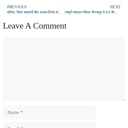
PREVIOUS
NEXT
बलिया: जिला सहकारी बैंक अध्यक्ष विनोद शंकर दुबे की प्रेस वार्ता, विकास और विस्तार पर जोर
:सम्पूर्ण समाधान दिवस: मीरजापुर में 435 शिकायतें प्राप्त, मंडलायुक्त व जिलाधिकारी ने दिए गुणवत्तापूर्ण और समयबद्ध निस्तारण के निर्देश
Leave A Comment