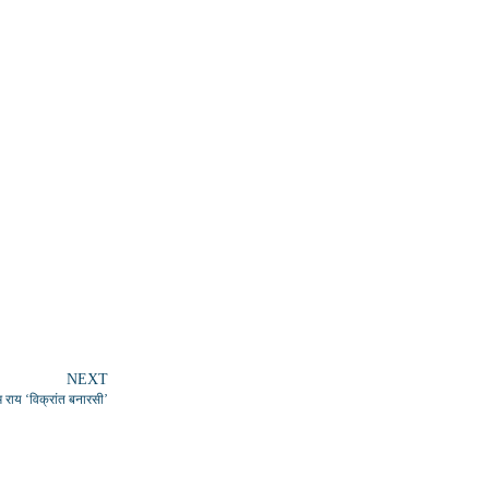
NEXT
म राय ‘विक्रांत बनारसी’