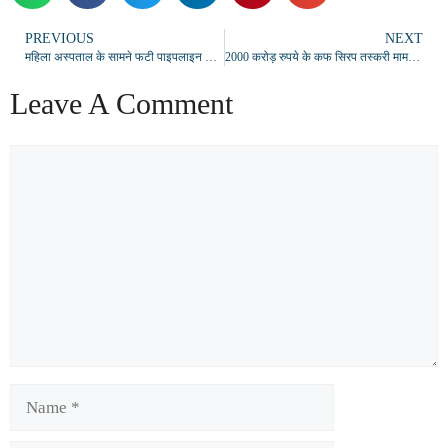
PREVIOUS
NEXT
महिला अस्पताल के सामने फटी पाइपलाइन से जलभराव, मरीजों और राहगीरों की बढ़ी परेशानी
2000 करोड़ रुपये के कफ सिरप तस्करी मामले का फरार सरगना शुभम जायसवाल जल्द होगा गिरफ्तार, दुबई को भेजा गया अनुरोध
Leave A Comment