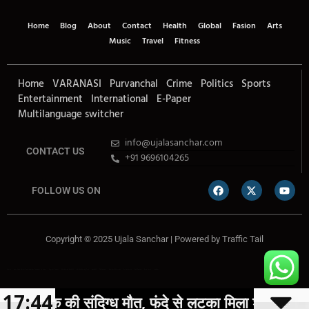
Home
Blog
About
Contact
Health
Global
Fasion
Arts
Music
Travel
Fitness
Home
VARANASI
Purvanchal
Crime
Politics
Sports
Entertainment
International
E-Paper
Multilanguage switcher
info@ujalasanchar.com
CONTACT US
+91 9696104265
FOLLOW US ON
Copyright © 2025 Ujala Sanchar | Powered by
Traffic Tail
Lexifo
Best News Portal Development Company In india
Digital Convey
Marketing Hack 4U
99 Marketing Tips
Buzz4AI
7K Network
Market Mystique
Ai Assistica
Ask Daman
Earn Yatra
Linkdot
17:44
वक की संदिग्ध मौत, फंदे से लटका मिला शव