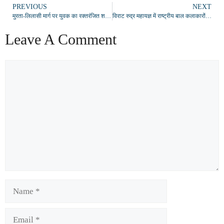
PREVIOUS
NEXT
मुरता-लिलासी मार्ग पर युवक का रक्तरंजित शव मिलने से सनसनी, हत्या की आशंका; फोरेंसिक और डॉग स्क्वायड जांच में जुटी
विराट रुद्र महायज्ञ में राष्ट्रीय बाल कलाकारों ने बिखेरा भक्ति का रंग, रासलीला और भजन संध्या ने मोहा मन
Leave A Comment