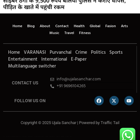
साइबर ठगी के 9,500 रुपये बलिया पुलिस ने कराए वापस,
पीड़ित के खाते में पहुंची रकम
Home
Blog
About
Contact
Health
Global
Fasion
Arts
Music
Travel
Fitness
Home
VARANASI
Purvanchal
Crime
Politics
Sports
Entertainment
International
E-Paper
Multilanguage switcher
info@ujalasanchar.com
CONTACT US
+91 9696104265
FOLLOW US ON
Copyright © 2025 Ujala Sanchar | Powered by
Traffic Tail
Lexifo
Best News Portal Development Company In india
Digital Convey
Marketing Hack 4U
99 Marketing Tips
Buzz4AI
7K Network
Market Mystique
Ai Assistica
Ask Daman
Earn Yatra
Linkdot