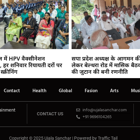
ल में HPV वैक्सीनेशन
सपा प्रदेश अध्यक्ष के आगमन की
, हर शनिवार रियायती दरों पर
लेकर बेल्थरा रोड में मासिक बैठ
्क्रीनिंग
की जुटान की बनी रणनीति
Contact
Health
Global
Fasion
Arts
Mus
ainment
info@ujalasanchar.com
CONTACT US
+91 9696104265
Copyright © 2025 Ujala Sanchar | Powered by
Traffic Tail