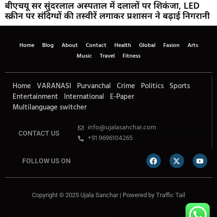
बीएचयू सर सुंदरलाल अस्पताल में दलालों पर शिकंजा, LED
स्क्रीन पर संदिग्धों की तस्वीरें लगाकर प्रशासन ने बढ़ाई निगरानी
Home
Blog
About
Contact
Health
Global
Fasion
Arts
Music
Travel
Fitness
Home
VARANASI
Purvanchal
Crime
Politics
Sports
Entertainment
International
E-Paper
Multilanguage switcher
info@ujalasanchar.com
CONTACT US
+91 9696104265
FOLLOW US ON
Copyright © 2025 Ujala Sanchar | Powered by
Traffic Tail
Lexifo
Best News Portal Development Company In india
Digital Convey
Marketing Hack 4U
99 Marketing Tips
Buzz4AI
7K Network
Market Mystique
Ai Assistica
Ask Daman
Earn Yatra
Linkdot