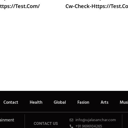
tps://test.com/
Cw-Check-Https://test.c
Contact
Health
Global
Fasion
Arts
Mus
ainment
info@ujalasanchar.com
CONTACT US
+91 9696104265