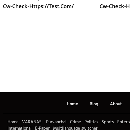
Cw-Check-Https://test.com/
Cw-Check-Ht
Home
Blog
About
Home
VARANASI
Purvanchal
Crime
Politics
Sports
Entert
International
E-Paper
Multilanguage switcher