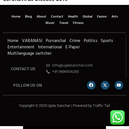
Home
Blog
About
Contact
Health
Global
Fasion
Arts
Music
Travel
Fitness
Home
VARANASI
Purvanchal
Crime
Politics
Sports
Entertainment
International
E-Paper
Multilanguage switcher
info@ujalasanchar.com
CONTACT US
+91 9696104265
FOLLOW US ON
Copyright © 2025 Ujala Sanchar | Powered by
Traffic Tail
Lexifo
Best News Portal Development Company In india
Digital Convey
Marketing Hack 4U
99 Marketing Tips
Buzz4AI
7K Network
Market Mystique
Ai Assistica
Ask Daman
Earn Yatra
Linkdot