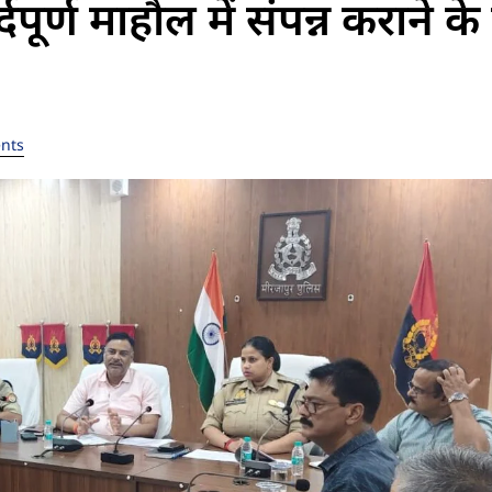
्दपूर्ण माहौल में संपन्न कराने क
nts