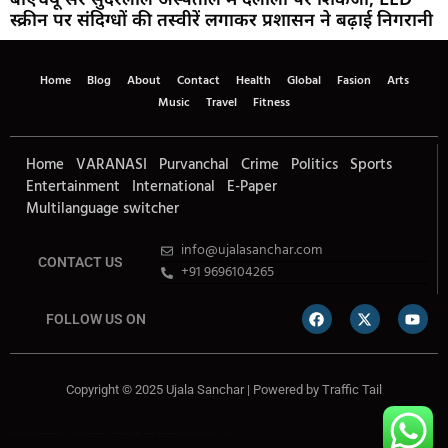
स्क्रीन पर संदिग्धों की तस्वीरें लगाकर प्रशासन ने बढ़ाई निगरानी
Home
Blog
About
Contact
Health
Global
Fasion
Arts
Music
Travel
Fitness
Home
VARANASI
Purvanchal
Crime
Politics
Sports
Entertainment
International
E-Paper
Multilanguage switcher
info@ujalasanchar.com
CONTACT US
+91 9696104265
FOLLOW US ON
Copyright © 2025 Ujala Sanchar | Powered by
Traffic Tail
Lexifo
Best News Portal Development Company In india
Digital Convey
Marketing Hack 4U
99 Marketing Tips
Buzz4AI
7K Network
Market Mystique
Ai Assistica
Ask Daman
Earn Yatra
Linkdot