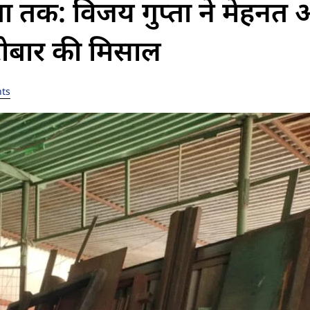
ा तक: विजय गुप्ता ने मेहनत
ारोबार की मिसाल
ts