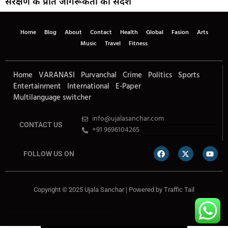
संरक्षण के प्रति जागरूकता का संदेश
Home
Blog
About
Contact
Health
Global
Fasion
Arts
Music
Travel
Fitness
Home
VARANASI
Purvanchal
Crime
Politics
Sports
Entertainment
International
E-Paper
Multilanguage switcher
info@ujalasanchar.com
CONTACT US
+91 9696104265
FOLLOW US ON
Copyright © 2025 Ujala Sanchar | Powered by
Traffic Tail
Lexifo
Best News Portal Development Company In india
Digital Convey
Marketing Hack 4U
99 Marketing Tips
Buzz4AI
7K Network
Market Mystique
Ai Assistica
Ask Daman
Earn Yatra
Linkdot