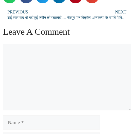
PREVIOUS
NEXT
ढाई साल बाद भी नहीं हुई जमीन की फाटबंदी, पीड़ित महिला ने डीएम और बार एसोसिएशन से लगाई न्याय की गुहार
सैदपुर पान विक्रेता आत्‍महत्‍या के मामले में बिजली विभाग मे मचा हडकंप जेई, दारोगा व सिपाही के खिलाफ मुकदमा दर्ज
Leave A Comment