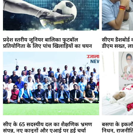
प्रदेश स्तरीय जूनियर बालिका फुटबॉल
सीएम डैशबोर्ड
प्रतियोगिता के लिए पांच खिलाड़ियों का चयन
डीएम सख्त, ला
सीए के 65 सदस्यीय दल का शैक्षणिक भ्रमण
बसपा के इकलौ
संपन्न, नए कानूनों और एआई पर हुई चर्चा
निधन, राजनीति