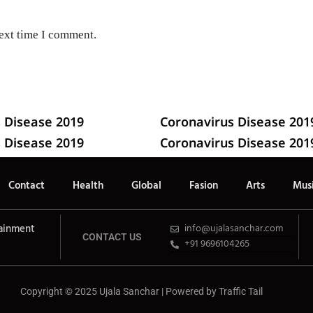
next time I comment.
 Disease 2019
Coronavirus Disease 201
 Disease 2019
Coronavirus Disease 201
Contact
Health
Global
Fasion
Arts
Mus
ainment
info@ujalasanchar.com
CONTACT US
+91 9696104265
Copyright © 2025 Ujala Sanchar | Powered by
Traffic Tail