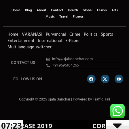
Home
Blog
About
Contact
Health
Global
Fasion
Arts
Music
Travel
Fitness
Home
VARANASI
Purvanchal
Crime
Politics
Sports
Entertainment
International
E-Paper
Multilanguage switcher
info@ujalasanchar.com
CONTACT US
+91 9696104265
FOLLOW US ON
Copyright © 2025 Ujala Sanchar | Powered by
Traffic Tail
Lexifo
Best News Portal Development Company In india
Digital Convey
Marketing Hack 4U
99 Marketing Tips
Buzz4AI
7K Network
Market Mystique
Ai Assistica
Ask Daman
Earn Yatra
Linkdot
07:23
ISEASE 2019
CORONAVIRUS 