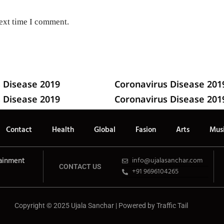
next time I comment.
 Disease 2019
Coronavirus Disease 201
 Disease 2019
Coronavirus Disease 201
Contact
Health
Global
Fasion
Arts
Mus
ainment
info@ujalasanchar.com
CONTACT US
+91 9696104265
Copyright © 2025 Ujala Sanchar | Powered by
Traffic Tail