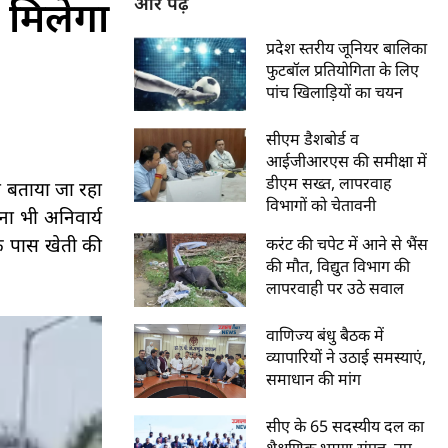
 मिलेगा
और पढ़ें
प्रदेश स्तरीय जूनियर बालिका
फुटबॉल प्रतियोगिता के लिए
पांच खिलाड़ियों का चयन
सीएम डैशबोर्ड व
आईजीआरएस की समीक्षा में
डीएम सख्त, लापरवाह
को बताया जा रहा
विभागों को चेतावनी
ा भी अनिवार्य
े पास खेती की
करंट की चपेट में आने से भैंस
की मौत, विद्युत विभाग की
लापरवाही पर उठे सवाल
वाणिज्य बंधु बैठक में
व्यापारियों ने उठाई समस्याएं,
समाधान की मांग
सीए के 65 सदस्यीय दल का
शैक्षणिक भ्रमण संपन्न, नए