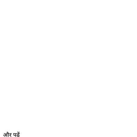
और पढ़ें